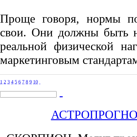
Проще говоря, нормы по
свои. Они должны быть 
реальной физической на
маркетинговым стандарта
1
2
3
4
5
6
7
8
9
10
АСТРОПРОГНОЗ 