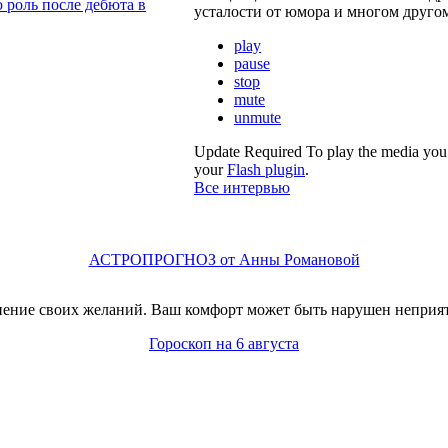
роль после дебюта в
усталости от юмора и многом друго
play
pause
stop
mute
unmute
Update Required
To play the media you 
your
Flash plugin
.
Все интервью
АСТРОПРОГНОЗ от Анны Романовой
лнение своих желаний. Ваш комфорт может быть нарушен непри
Гороскоп на 6 августа