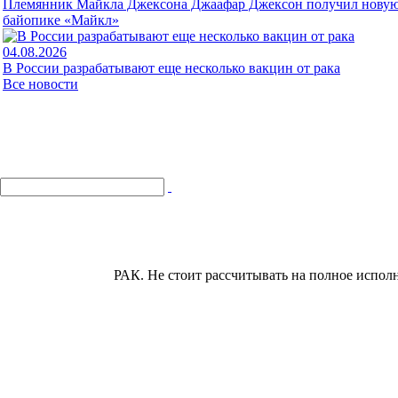
Племянник Майкла Джексона Джаафар Джексон получил новую 
байопике «Майкл»
04.08.2026
В России разрабатывают еще несколько вакцин от рака
Все новости
РАК.
Не стоит рассчитывать на полное испо