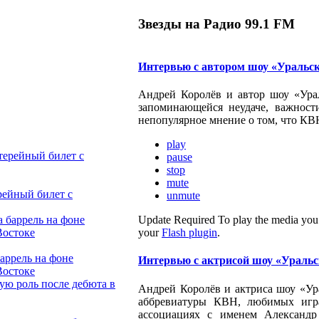
Звезды на Радио 99.1 FM
Интервью с автором шоу «Уральс
Андрей Королёв и автор шоу «Ура
запоминающейся неудаче, важност
непопулярное мнение о том, что КВ
play
pause
stop
mute
рейный билет с
unmute
Update Required
To play the media you 
your
Flash plugin
.
баррель на фоне
Интервью с актрисой шоу «Ураль
Востоке
Андрей Королёв и актриса шоу «У
аббревиатуры КВН, любимых игра
ассоциациях с именем Александр