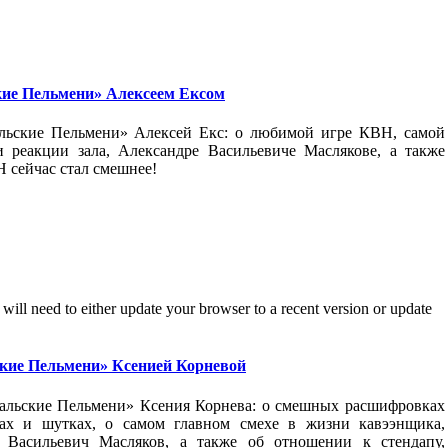
кие Пельмени» Алексеем Ексом
льские Пельмени» Алексей Екс: о любимой игре КВН, самой
и реакции зала, Александре Васильевиче Маслякове, а также
Н сейчас стал смешнее!
will need to either update your browser to a recent version or update
ские Пельмени» Ксенией Корневой
ральские Пельмени» Ксения Корнева: о смешных расшифровках
х и шутках, о самом главном смехе в жизни кавээнщика,
 Васильевич Масляков, а также об отношении к стендапу,