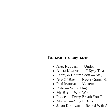
Только что звучали
Alex Hepburn
— Under
Агата Кристи
— Я Буду Там
Leony & Calum Scott
— Stay
Ace Of Base
— Never Gonna Say
Paul Mauriat
— Alouette
Dido
— White Flag
Mr. Big
— Wild World
Police
— Every Breath You Take
Moloko
— Sing It Back
Jason Donovan
— Sealed With A