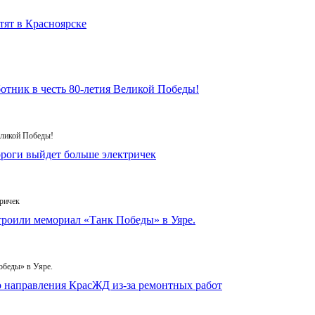
еликой Победы!
ричек
обеды» в Уяре.