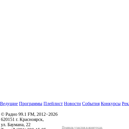
Ведущие
Программы
Плейлист
Новости
События
Конкурсы
Рек
© Радио 99.1 FM, 2012−2026
620151 г. Красноярск,
ул. Баумана, 22
Правила участия в конкурсах