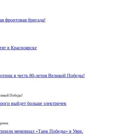
еликой Победы!
ричек