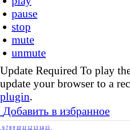
play
pause
stop
mute
unmute
Update Required
To play the
update your browser to a re
plugin
.
Добавить в избранное
6
7
8
9
10
11
12
13
14
15