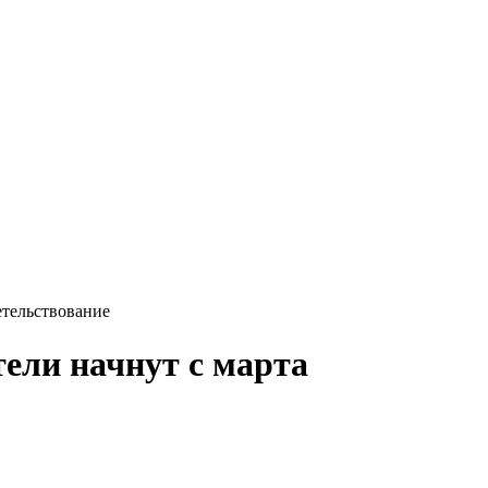
етельствование
тели начнут с марта