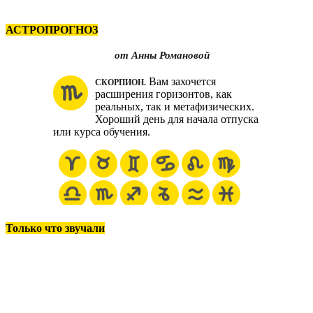
АСТРОПРОГНОЗ
п
Только что звучали
п