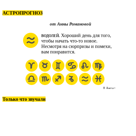
АСТРОПРОГНОЗ
п
Только что звучали
п