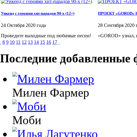
Уикенд с героями хит-парадов 90-х (12+)
ПРОЕКТ «GOROD» Н
24 Октября 2020 года
28 Сентября 2020 
Проведите выходные под любимые песни!
«GOROD» узнал, к
8
9
10
11
12
13
14
15
16
17
Последние добавленные 
Милен Фармер
Моби