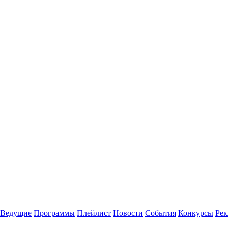
Ведущие
Программы
Плейлист
Новости
События
Конкурсы
Рек