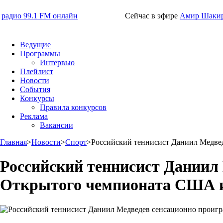
радио 99.1 FM онлайн
Сейчас в эфире
Амир Шаки
Ведущие
Программы
Интервью
Плейлист
Новости
События
Конкурсы
Правила конкурсов
Реклама
Вакансии
Главная
>
Новости
>
Спорт
>
Российский теннисист Даниил Медвед
Российский теннисист Даниил 
Открытого чемпионата США и